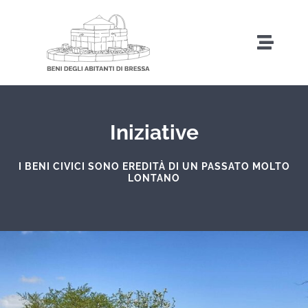
Salta
al
Toggl
contenuto
Naviga
Home
Iniziative
Storia
I BENI CIVICI SONO EREDITÀ DI UN PASSATO MOLTO
LONTANO
Amministrazione Trasparente
Attività
Iniziative