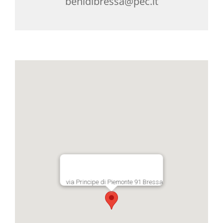
benidibressa@pec.it
via Principe di Piemonte 91 Bressa