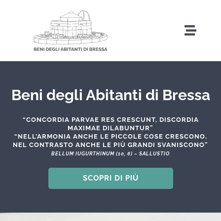
Salta
al
Toggl
contenuto
Naviga
Home
Beni degli Abitanti di Bressa
Storia
“CONCORDIA PARVAE RES CRESCUNT, DISCORDIA
MAXIMAE DILABUNTUR”
“NELL’ARMONIA ANCHE LE PICCOLE COSE CRESCONO,
Amministrazione Trasparente
NEL CONTRASTO ANCHE LE PIÙ GRANDI SVANISCONO”
BELLUM IUGURTHINUM (10, 6) – SALLUSTIO
Attività
SCOPRI DI PIÙ
Iniziative