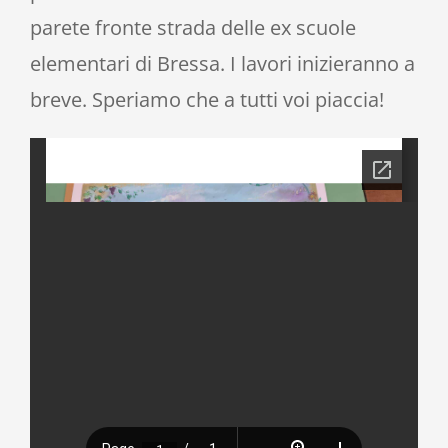
parete fronte strada delle ex scuole
elementari di Bressa. I lavori inizieranno a
breve. Speriamo che a tutti voi piaccia!