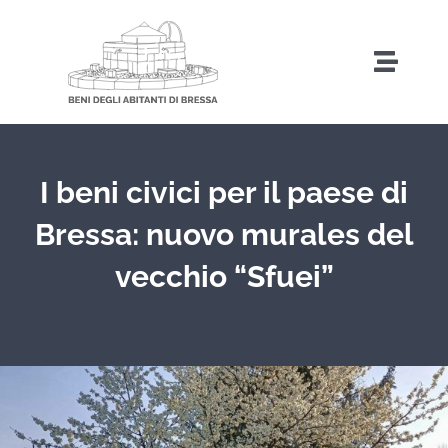
Salta
al
Toggl
contenuto
Naviga
Home
I beni civici per il paese di
Storia
Bressa: nuovo murales del
vecchio “Sfuei”
Amministrazione Trasparente
Attività
Iniziative