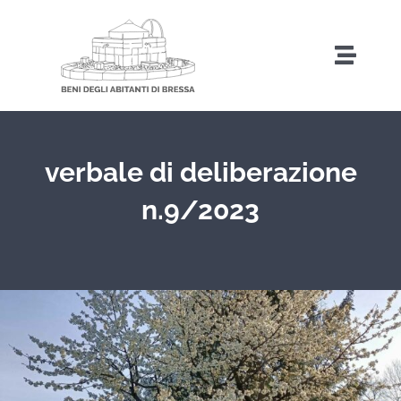
Salta
al
Toggl
contenuto
Naviga
Home
verbale di deliberazione
Storia
n.9/2023
Amministrazione Trasparente
Attività
Iniziative