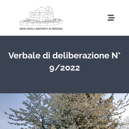
Salta
al
Toggl
contenuto
Naviga
Home
Verbale di deliberazione N°
Storia
9/2022
Amministrazione Trasparente
Attività
Iniziative