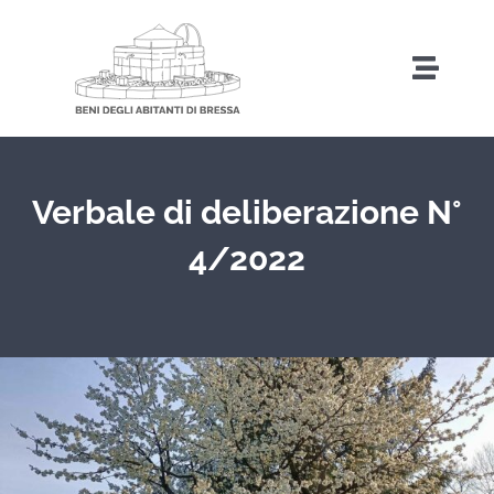
Salta
al
Toggl
contenuto
Naviga
Home
Verbale di deliberazione N°
Storia
4/2022
Amministrazione Trasparente
Attività
Iniziative