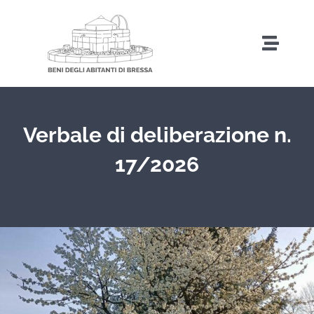
Salta
al
Toggl
contenuto
Naviga
Home
Verbale di deliberazione n.
Storia
17/2026
Amministrazione Trasparente
Attività
Iniziative