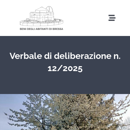
Salta
al
Toggl
contenuto
Naviga
Home
Verbale di deliberazione n.
Storia
12/2025
Amministrazione Trasparente
Attività
Iniziative