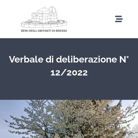
Salta
al
Toggl
contenuto
Naviga
Home
Verbale di deliberazione N°
Storia
12/2022
Amministrazione Trasparente
Attività
Iniziative