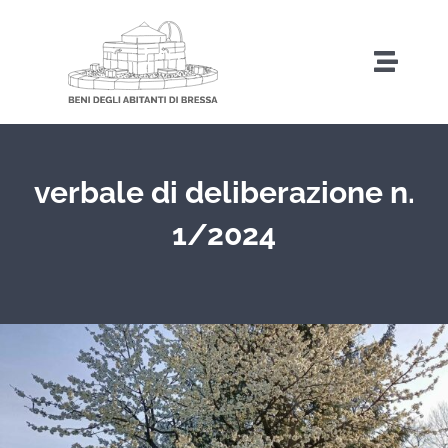
Salta
al
Toggl
contenuto
Naviga
Home
verbale di deliberazione n.
Storia
1/2024
Amministrazione Trasparente
Attività
Iniziative