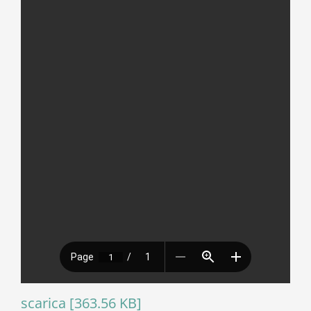
scarica [363.56 KB]