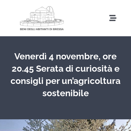
Salta
al
Toggl
contenuto
Naviga
Home
Venerdì 4 novembre, ore
Storia
20.45 Serata di curiosità e
consigli per un’agricoltura
Amministrazione Trasparente
sostenibile
Attività
Iniziative